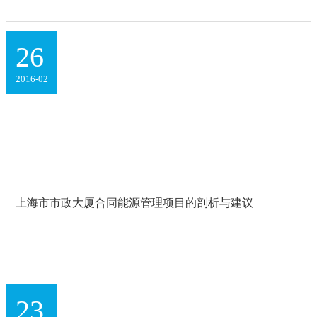
热泵、空气源热泵、磁悬浮变频离心冷机、智能贴膜、蓄冷
蓄热、锅炉油改气、太阳能锅炉、余热回收、LED照明节
能、电...
26
2016-02
上海市市政大厦合同能源管理项目的剖析与建议