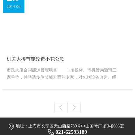
23
2014-06
机关大楼节能改造不花公款
市政大厦合同能源管理项目 1.招投标。市机管局邀请三
家单位，并聘请多位节能方面的专家，对包括设备改造、经
济技术方案、后期维保等方面在内的招...
地址：上海市长宁区天山西路789号中山国际广场B楼606室