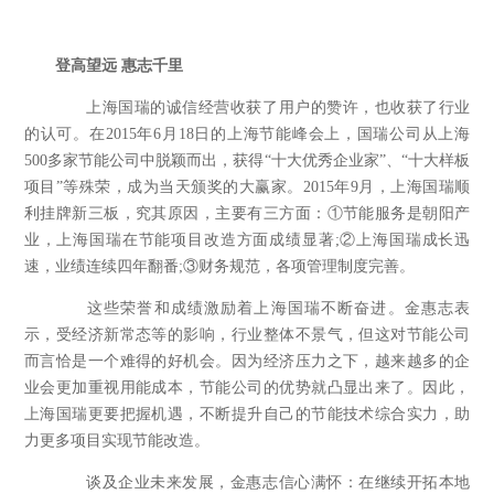
登高望远 惠志千里
上海国瑞的诚信经营收获了用户的赞许，也收获了行业
的认可。在
2015
年
6
月
18
日
的上海节能峰会上，国瑞公司从上海
500
多家节能公司中脱颖而出，获得“十大优秀企业家”、“十大样板
项目”等殊荣，成为当天颁奖的大赢家。
2015
年
9
月，上海国瑞顺
利挂牌新三板，究其原因，主要有三方面：①节能服务是朝阳产
业，上海国瑞在节能项目改造方面成绩显著
;
②上海国瑞成长迅
速，业绩连续四年翻番
;
③财务规范，各项管理制度完善。
这些荣誉和成绩激励着上海国瑞不断奋进。金惠志表
示，受经济新常态等的影响，行业整体不景气，但这对节能公司
而言恰是一个难得的好机会。因为经济压力之下，越来越多的企
业会更加重视用能成本，节能公司的优势就凸显出来了。因此，
上海国瑞更要把握机遇，不断提升自己的节能技术综合实力，助
力更多项目实现节能改造。
谈及企业未来发展，金惠志信心满怀：在继续开拓本地