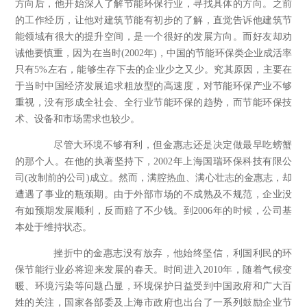
方向后，他开始深入了解节能环保行业，寻找具体的方向。之前
的工作经历，让他对建筑节能有初步的了解，直觉告诉他建筑节
能领域有很大的提升空间，是一个很好的发展方向。而好友却劝
诫他要慎重，因为在当时
(2002
年
)
，中国的节能环保类企业成活率
只有
5%
左右，能够生存下去的企业少之又少。究其原因，主要在
于当时中国经济发展追求粗放型的高速度，对节能环保产业不够
重视，没有形成全社会、全行业节能环保的趋势，而节能环保技
术、设备和市场需求也较少。
尽管大环境不够有利，但金惠志还是决定做最早吃螃蟹
的那个人。在他的执著坚持下，
2002
年上海国瑞环保科技有限公
司
(
改制前的公司
)
成立。然而，满腔热血、满心壮志的金惠志，却
遭遇了事业的瓶颈期。由于外部市场的不成熟及不规范，企业没
有如预期发展顺利，反而赔了不少钱。到
2006
年的时候，公司基
本处于维持状态。
挫折中的金惠志没有放弃，他始终坚信，利国利民的环
保节能行业必将迎来发展的春天。时间进入
2010
年，随着气候变
暖、环境污染等问题凸显，环境保护日益受到中国政府和广大百
姓的关注，国家各部委及上海市政府也出台了一系列鼓励企业节