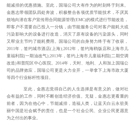
能减排的优惠措施。至此，国瑞公司大有作为的时刻终于到来。
金惠志带领团队四处奔波，积极整合各项优质节能技术，不厌其
烦地向潜在客户宣传用合同能源管理
(EMC)
的模式进行节能改造，
即客户不需要自己投入一分钱，由节能服务公司对客户能耗大或
污染影响大的设备进行改造，消灭了原有设备的污染源头，同时
又帮业主节约了能耗费用。国瑞公司的自身努力终于有了收获，
2011
年，签约城市酒店
(
上海
);2012
年，签约海鸥饭店和上海市儿
童福利院
(
一期油改气
);2013
年，签约上海市儿童福利院
(
二期空调
改造
)
和普陀区中心医院。
2014
年，天时、地利、人和加上国瑞公
司的品牌效应，国瑞公司更是火力全开，一举拿下上海市政大厦
等四个行业标杆性项目。
至此，金惠志觉得自己的人生选择是有意义的，做对社
会有益的工作，同时不断创造经济价值。无疑，金惠志更看重的
前者，因为在他心中，节能减排，造福人类，让蓝天白云永驻美
丽中国是社会赋予的责任，也是一个社会公民、企业公民更愿意
为之付出的事业。