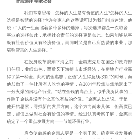
智慧选择 奉献社会
我们常常思考，怎样的人生是有价值的人生
?
怎样的人生
选择是智慧的选择
?
也许金惠志的这番话可以为我们指点迷津。他
说：“人的一生面临着多种多样的选择，每次选择都是一次取舍，
事业的选择如此，承担社会责任的选择更是如此。如果能够从事
既有社会价值又有经济价值，而同时又是自己所热爱的事业，那
堪称智慧的人生选择。”
在投身改革浪潮下海之前，金惠志先后在国企和政府部
门任职，业绩出色，而后又下海搏击市场经济，在房地产行业赢
得了第一桶金。此时的金惠志，正值“人生得意须尽欢”的时候，而
他却做了一件让所有人吃惊的事情，在
2004
年毅然决然地退出了
十分火爆的房地产行业。“站在金钱的高台上，似乎我所从事的工
作除了金钱并没有什么其他有益的价值。”金惠志如是说。于是，
他开始思索，寻找新的发展方向，这个方向尚未具体，但高度已
定，那便是做对社会有价值的事情。经过认真考察了解，金惠志
确定了一个重点发展方向——节能环保行业。
肩负使命感的金惠志更是一个实干家。确定事业发展的