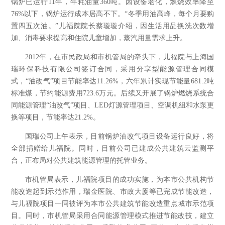
锅炉已运行11年，年耗油量360吨。因设备老化，燃烧效率降至
76%以下，锅炉运行成本居高不下。“冬季用油高峰，每个月要购
置四五次油。”儿福院院长蔡璇璇介绍，因生活用品换洗次数增
加、消毒要求提高和住院儿童增加，蒸汽用量需求上升。
2012年，在市民政局和市机管局的牵头下，儿福院与上海国
瑞环保科技有限公司签订合同，采用分享型能源管理合同模
式，“油改气”项目节能率达11.26%，六年累计实现节能量681.2吨
标准煤，节约能源费用723.6万元。后续又开展了锅炉燃烧系统合
同能源管理“油改气”项目、LED灯源管理项目、空调机组和水泵更
换等项目，节能率达21.2%。
国瑞公司上午表示，目前锅炉油改气项目设备运行良好，将
全部捐赠给儿福院。同时，目前公司已建成公共建筑云监测平
台，正布局对公共建筑能源管理的托管业务。
市机管局表示，儿福院项目的成功实施，为本市公共机构节
能改造起到示范作用，瑞金医院、市政大厦等已完成节能改造，
与儿福院项目一同被评为本市公共建筑节能改造重点城市示范项
目。同时，市机管局采用合同能源管理模式推进节能改技，建立