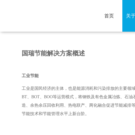
首页
关
公司简介
核心理念
公司信条
国瑞节能解决方案概述
工业节能
工业是国民经济的主体，也是能源消耗和污染排放的主要领域
BT、BOT、BOO等运营模式，将钢铁及有色金属冶炼、
造、余热余压回收利用、热电联产、两化融合促进节能减排
节能技术和节能管理水平上新台阶。