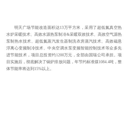
明天广场节能改造面积达
13
万平方米，采用了超低氮真空热
水炉采暖技术、高效水源热泵制冷
&
采暖双效技术、高效空气源热
泵制热水技术、超低氮蒸汽发生器制洗衣房蒸汽技术、高效磁悬
浮离心变频制冷技术、中央空调水泵变频智能控制技术等众多先
进节能技术，项目总投资约
1200
万元，全部由国瑞公司承担。项
目实施后，彻底解决了锅炉排放问题，年节约标准煤
1084.4
吨，整
体节能率将达到
15%
以上。