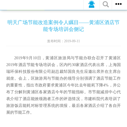
公司新闻
行业动态
媒体报道
明天广场节能改造案例令人瞩目——黄浦区酒店节
能专场培训会侧记
发布时间：2019-09-11
2019
年
9
月
10
日
，黄浦区旅游局与节能办联合召开了黄浦区
2019
年酒店节能专场培训会，区内约
30
家酒店代表出席，上海国
瑞环保科技股份有限公司副总裁邹国良先生应邀出席并在主席台
就坐。会上，区旅游局与节能办的领导分别强调了酒店节能工作
的重要性，指出市政府要求黄浦区今年比去年能耗下降
4%
，并公
布了分解到黄浦区各家酒店今年的节能指标。市节能减排中心代
表介绍了酒店能效领跑者工作的评选情况，市建科院代表培训了
旅游饭店能耗对标管理系统的填报，最后各家酒店介绍了各自开
展的节能工作。