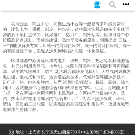
建筑节能
工业节能环保
能源中心
功能园区、商业中心、高档生活小区等一般是有多种能源需求
的，比如电力、采暖、制冷、热水等，这些需求常规是由多个主体运
营的多个项目提供的，比如电厂、热力厂、制冷站等。区域能源中心
按照高起点规划、高标准建设、高水平服务的原则，创新提出“三统
一”的能源解决方案，即统一的能源供应方、统一的能源供应网、统一
的智能监控平台，实现从源头到终端的能源一体化供应。
区域能源中心统筹区域内电力、供热、制冷、热水等各种能源需
求，并充分利用天然气、地热能、太阳能等多种清洁能源和可再用能
源，采用燃气轮机组、燃气-蒸汽联合循环发电机组、天然气内燃机发
电机组、吸收式制冷机、热源塔热泵技术、气候补偿等能源新技术，
进行冷、热、电等多联供，从而实现能源的清洁、梯级、高效、综合
利用，区域能源中心能源综合利用效率超过70%。可见，区域能源中
心是一座在区域内利用管网和电缆系统，向区内同时提供电力、蒸
汽、热水和空调用冷冻水的“综合加工厂”，为园区提供低碳、环保、
清洁、优质的二次能源，以实现提高能源综合利用效率、促进区域节
能减排的总体目标。
地址：上海市长宁区天山西路789号中山国际广场B楼606室