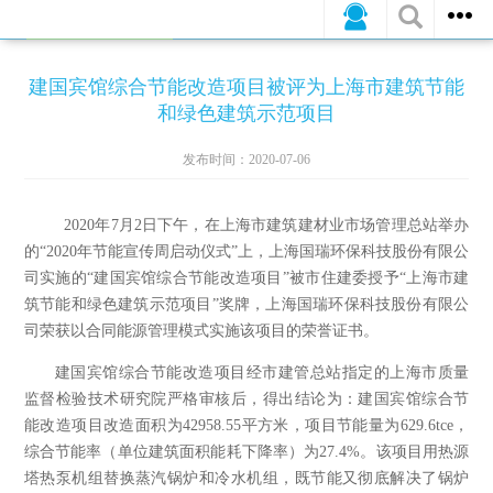
公司新闻
行业动态
媒体报道
建国宾馆综合节能改造项目被评为上海市建筑节能
和绿色建筑示范项目
发布时间：2020-07-06
2020
年
7
月
2
日下午，在上海市建筑建材业市场管理总站举办
的“
2020
年节能宣传周启动仪式”上，上海国瑞环保科技股份有限公
司实施的“建国宾馆综合节能改造项目”被市住建委授予“上海市建
筑节能和绿色建筑示范项目”奖牌，上海国瑞环保科技股份有限公
司荣获以合同能源管理模式实施该项目的荣誉证书。
建国宾馆综合节能改造项目经市建管总站指定的上海市质量
监督检验技术研究院严格审核后，得出结论为：建国宾馆综合节
能改造项目改造面积为
42958.55
平方米，项目节能量为
629.6tce
，
综合节能率（单位建筑面积能耗下降率）为
27.4%
。该项目用热源
塔热泵机组替换蒸汽锅炉和冷水机组，既节能又彻底解决了锅炉