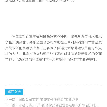
发电技术、能源管控平台、高效机房
5.0
技术等。
张江高科刘董事长对磁悬浮离心冷机、燃气热泵等技术表示
了极大的兴趣，并希望国瑞公司帮助张江高科采购部门丰富建筑
用能设备的合格供应商，还咨询了国瑞公司培养建筑节能专业人
才的方法。此次交流会加深了张江高科对建筑节能新技术的全面
了解，也为国瑞与张江高科下一步实质性合作打下了良好基础。
返回列表
上一篇：
国瑞公司荣获“节能宣传践行者”荣誉证书
下一篇：
市经信委、市节能环保服务业协会在明天广场召开推进合同能源管理专题会