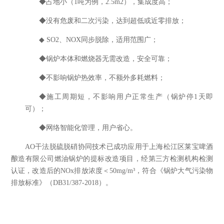
◆占地小（
1
吨为例，
2.5m2
），集成度高；
◆没有危废和二次污染，达到超低或近零排放；
◆
SO2
、
NOX
同步脱除，适用范围广；
◆锅炉本体和燃烧器无需改造，安全可靠；
◆不影响锅炉热效率，不额外多耗燃料；
◆施工周期短，不影响用户正常生产（锅炉停
1
天即
可）；
◆网络智能化管理，用户省心。
AO
干法脱硫脱硝协同技术已成功应用于上海松江区莱宝啤酒
酿造有限公司燃油锅炉的提标改造项目，经第三方检测机构检测
认证，改造后的
NOx
排放浓度＜
50mg/m
³，符合《锅炉大气污染物
排放标准》（
DB31/387-2018
）。