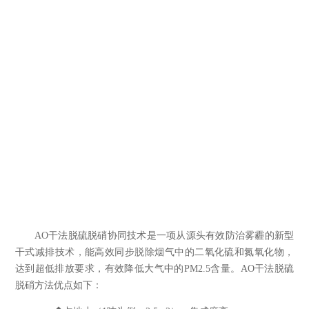
AO
干法脱硫脱硝协同技术是一项从源头有效防治雾霾的新型
干式减排技术，能高效同步脱除烟气中的二氧化硫和氮氧化物，
达到超低排放要求，有效降低大气中的
PM2.5
含量。
AO
干法脱硫
脱硝方法优点如下：