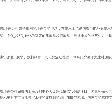
能耗，又显著减少了污染物排放，体现了国瑞公司一贯倡导的节能减排整
国瑞环保公司秉持相同的环保节能理念，在技术上也是国瑞节能环保技术
理后，
NO
和
SO
转化为稳定的硝酸盐和硫酸盐，最终排放的烟气中几乎
X
2
进行改性、脱水、燃料制作、氧化焚烧处理后，剩余的炉渣作为建材加以
瑞环保公司完成的上海万都中心大厦超低氮燃气锅炉项目、国惠环保公
指示主管本市节能减排工作的政府职能部门加快与国瑞、国惠节能减排