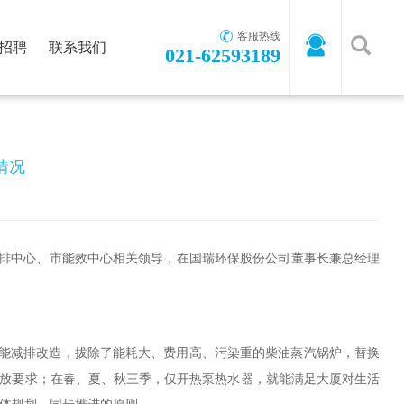
客服热线
招聘
联系我们
021-62593189
首页
-
新闻资讯
-
公司新闻
情况
排中心、市能效中心相关领导，在国瑞环保股份公司董事长兼总经理
能减排改造，拔除了能耗大、费用高、污染重的柴油蒸汽锅炉，替换
放要求；在春、夏、秋三季，仅开热泵热水器，就能满足大厦对生活