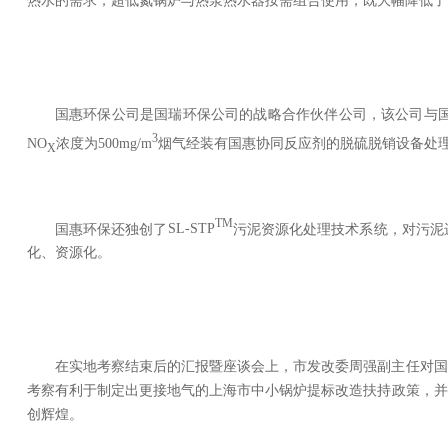
热水的需求；超低氮锅炉与热泵热水器按需组合使用，既大幅降低了
国惠环保公司是国瑞环保公司的战略合作伙伴公司，该公司与
3
NO
浓度为
500mg/m
烟气经装有国惠协同反应剂的脱硫脱销设备处
X
TM
国惠环保还独创了
SL-STP
污泥资源化处理技术系统，对污泥
化、资源化。
在实地考察结束后的汇报暨座谈会上，市发改委周强副主任对国
考察有利于制定出更接地气的上海市中小锅炉提标改造扶持政策，并
创辉煌。