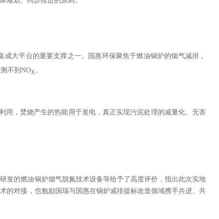
体规划、同步推进的原则。
集成大平台的重要支撑之一。国惠环保聚焦于燃油锅炉的烟气减排，
检测不到
NO
。
X
利用，焚烧产生的热能用于发电，真正实现污泥处理的减量化、无害
司研发的燃油锅炉烟气脱氮技术设备等给予了高度评价，指出此次实地
技术的对接，也勉励国瑞与国惠在锅炉减排提标改造领域携手共进、共