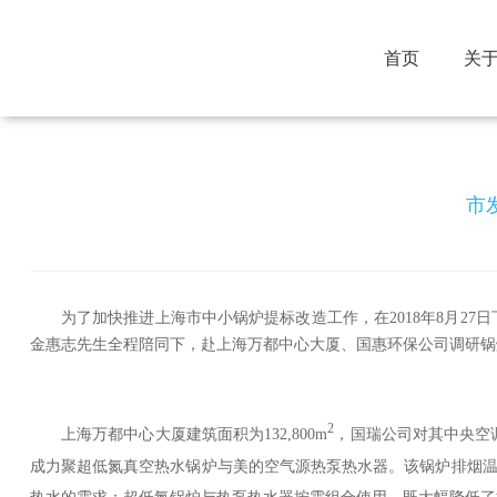
首页
关
公司新闻
行业动态
媒体报道
市
为了加快推进上海市中小锅炉提标改造工作，在
2018
年
8
月
27
日
金惠志先生全程陪同下，赴上海万都中心大厦、国惠环保公司调研锅
2
上海万都中心大厦建筑面积为
132,800m
，国瑞公司对其中央空
成力聚超低氮真空热水锅炉与美的空气源热泵热水器。该锅炉排烟