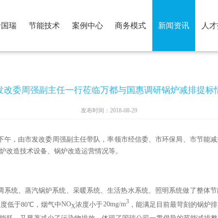
于国瑞
节能技术
案例中心
商务模式
新闻资讯
人才
发改委周强副主任一行莅临万都与国惠调研锅炉减排提标
发布时间：2018-08-29
下午，由市发改委周强副主任带队，率领市经信委、市环保局、市节能减
炉改造技术设备、锅炉改造运营情况等。
调系统、蒸汽锅炉系统、采暖系统、生活热水系统、照明系统做了整体节
3
温度低于
8
0℃，烟气中
NO
浓度小于
20mg/m
，能满足目前最苛刻的锅炉排
X