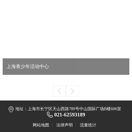
上海青少年活动中心
高效磁悬浮离心变频制冷，电锅炉蓄热采暖，冷冻站群控，高效LED照明
等。 节省能源费：152万元/年。
查看详情
地址：上海市长宁区天山西路789号中山国际广场B楼606室
021-62593189
网站地图
法律声明
流量统计