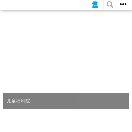
所有案例
高星级酒店
医院
儿童福利院
热源塔热泵机组代替风冷热泵机组、油气两用锅炉代替燃油锅炉、LED节能
改造。
查看详情